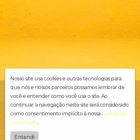
Nosso site usa cookies e outras tecnologias para
que nós e nossos parceiros possamos lembrar de
ARCI – Associação Rádio Comunitária de Itaituba. No ar desde 15
de janeiro de 2003, com abrangência local e em várias
você e entender como você usa o site. Ao
comunidades próximas, opera com o prefixo de 104.9 MHZ –
continuar a navegação neste site será considerado
canal 285, ZYL 753. Nossa programação atende todos os gostos
como consentimento implícito à nossa
política de
musicais e idade, repleta de informação, descontração,
formação e alegria.
privacidade
.
104alternativa
Entendi