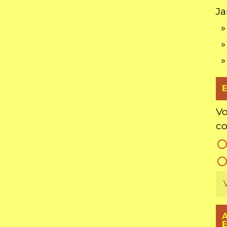
J
»
»
»
Vo
co
E