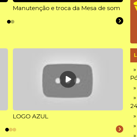
Manutenção e troca da Mesa de som
Alt
L
»
Pó
»
»
2
»
LOGO AZUL
»
»