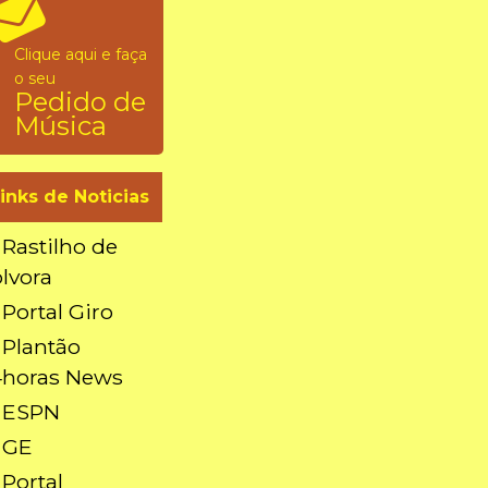
ernativa
Clique aqui e faça
o seu
Pedido de
Música
inks de Noticias
 Rastilho de
lvora
 Portal Giro
 Plantão
4horas News
 ESPN
Conheça Itaituba, no Pará – saiba o que fazer na Cidade Pepita | Turismo Aqui
 GE
 Portal