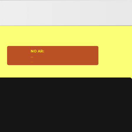
NO AR:
...
...