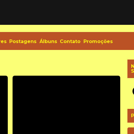
res
Postagens
Álbuns
Contato
Promoções
N
S