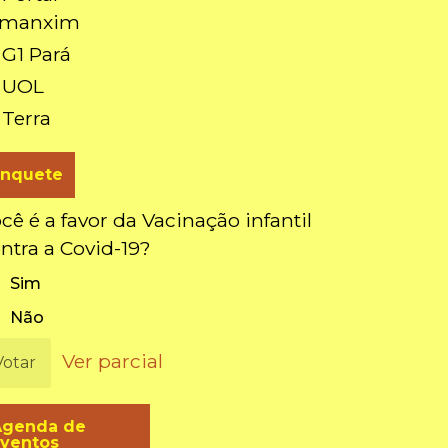
amanxim
 G1 Pará
 UOL
 Terra
Enquete
cê é a favor da Vacinação infantil
ntra a Covid-19?
Sim
Não
Ver parcial
Votar
Agenda de
ventos