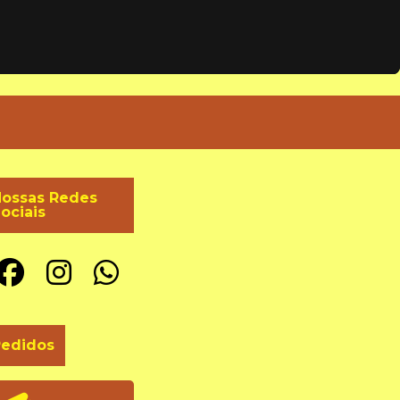
ossas Redes
ociais
Pedidos