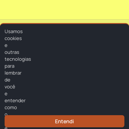
Usamos
104alternativa
cookies
e
104alternativa
outras
tecnologias
para
lembrar
de
Home
você
e
Programação
entender
Eventos
como
o
Locutores
Entendi
site
Postagens
é